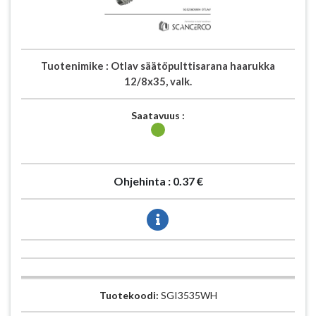
Tuotenimike :
Otlav säätöpulttisarana haarukka
12/8x35, valk.
Saatavuus :
Ohjehinta :
0.37 €
Tuotekoodi:
SGI3535WH