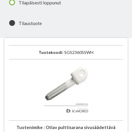
Tilapäisesti loppunut
Tilaustuote
Tuotekoodi:
SGS2360SSWH
Tuotenimike :
Otlav pulttisarana sivusäädettävä