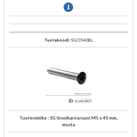
Tuotekoodi:
SGI3540BL
Tuotenimike :
SG linssikantaruuvi M5 x 40 mm,
musta