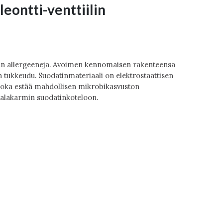
eontti-venttiilin
man allergeeneja. Avoimen kennomaisen rakenteensa
 tukkeudu. Suodatinmateriaali on elektrostaattisen
, joka estää mahdollisen mikrobikasvuston
i alakarmin suodatinkoteloon.