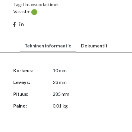
Tag:
Ilmansuodattimet
Varasto:
Tekninen informaatio
Dokumentit
Korkeus:
10 mm
Leveys:
33 mm
Pituus:
285 mm
Paino:
0.01 kg