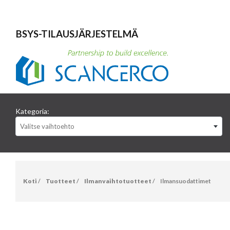
BSYS-TILAUSJÄRJESTELMÄ
Kategoria:
Valitse vaihtoehto
Koti
/
Tuotteet
/
Ilmanvaihtotuotteet
/
Ilmansuodattimet