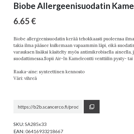
Biobe Allergeenisuodatin Kamel
6.65 €
Biobe allergeenisuodatin kerää tehokkaasti puoleensa il
takia ilma pääsee kulkemaan vapaammin läpi, eikä suodatin
varauksen lisäksi käsitelty myös antimikrobisella aineella
suodattimessa.Sopii Air-In Kameleontti venttiilin pysty- ta
Raaka-aine: synteettinen kennosto
Väri: vihreä
SKU:
SA285x33
EAN:
06416933218667