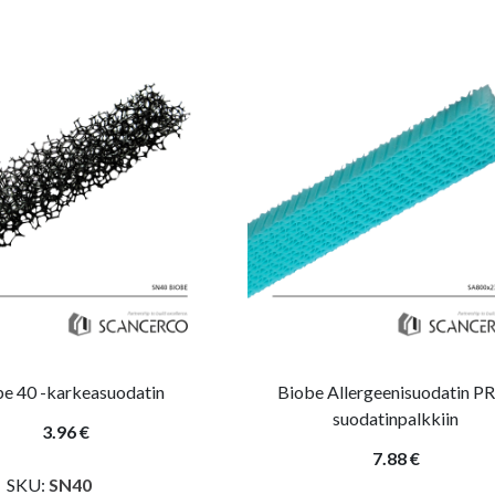
be 40 -karkeasuodatin
Biobe Allergeenisuodatin P
suodatinpalkkiin
3.96 €
7.88 €
SKU:
SN40