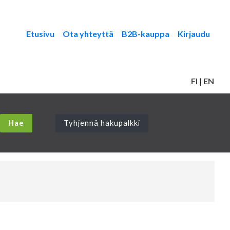
Etusivu
Ota yhteyttä
B2B-kauppa
Kirjaudu
FI
|
EN
Tyhjennä hakupalkki