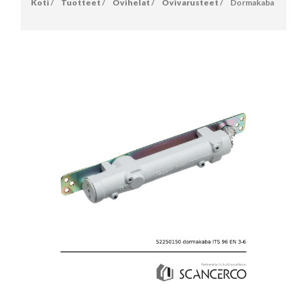
Koti
/
Tuotteet
/
Ovihelat
/
Ovivarusteet
/
Dormakaba