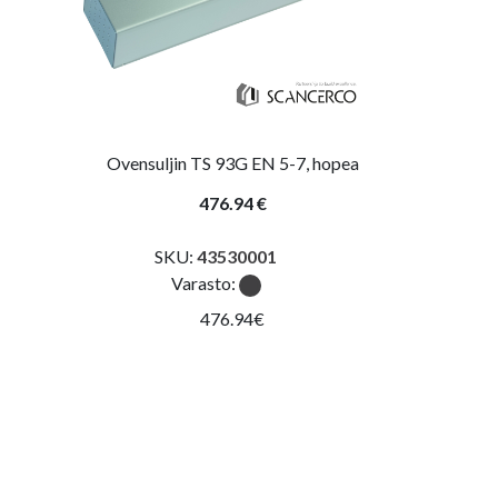
Ovensuljin TS 93G EN 5-7, hopea
476.94 €
SKU:
43530001
Varasto:
476.94€