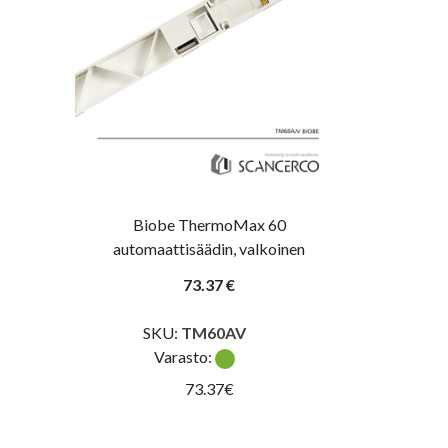
Biobe ThermoMax 60
automaattisäädin, valkoinen
73.37 €
SKU:
TM60AV
Varasto:
73.37€