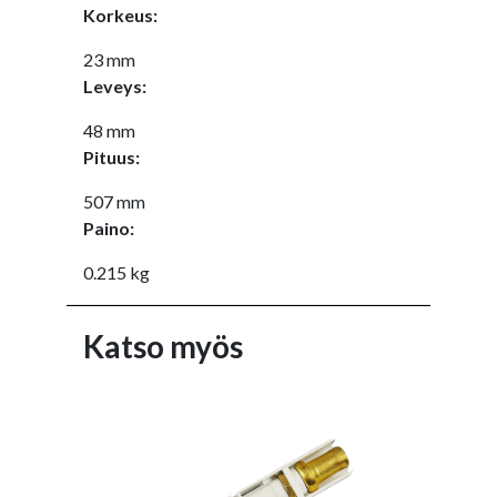
Korkeus:
23 mm
Leveys:
48 mm
Pituus:
507 mm
Paino:
0.215 kg
Katso myös