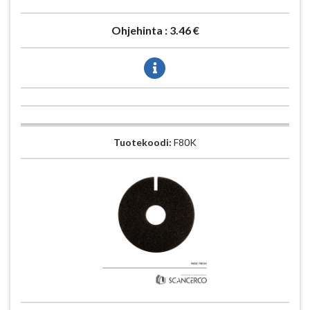
Ohjehinta :
3.46 €
Tuotekoodi:
F80K