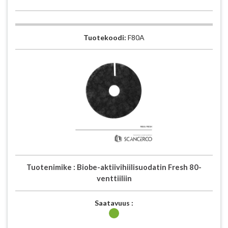
Tuotekoodi:
F80A
Tuotenimike :
Biobe-aktiivihiilisuodatin Fresh 80-
venttiiliin
Saatavuus :