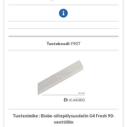
Tuotekoodi:
F90T
Tuotenimike :
Biobe-siitepölysuodatin G4 Fresh 90-
venttiiliin