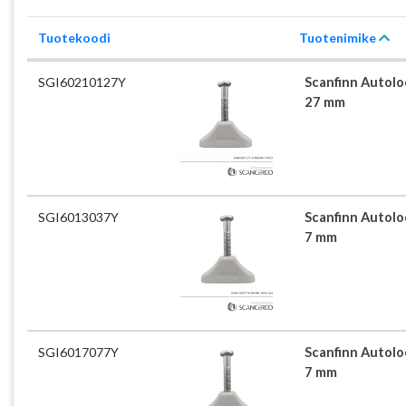
Tuotekoodi
Tuotenimike
SGI60210127Y
Scanfinn Autoloc
27 mm
SGI6013037Y
Scanfinn Autoloc
7 mm
SGI6017077Y
Scanfinn Autoloc
7 mm