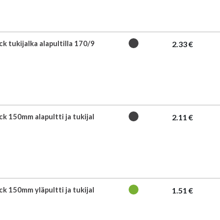
k tukijalka alapultilla 170/9
2.33 €
k 150mm alapultti ja tukijal
2.11 €
k 150mm yläpultti ja tukijal
1.51 €