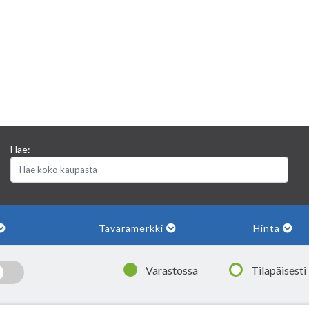
Hae:
Tavaramerkki
Hinta
|
Varastossa
Tilapäisesti