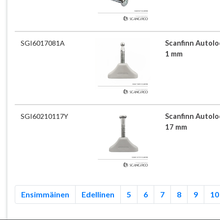
SGI6017081A
Scanfinn Autoloc
1 mm
SGI60210117Y
Scanfinn Autoloc
17 mm
Ensimmäinen
Edellinen
5
6
7
8
9
10