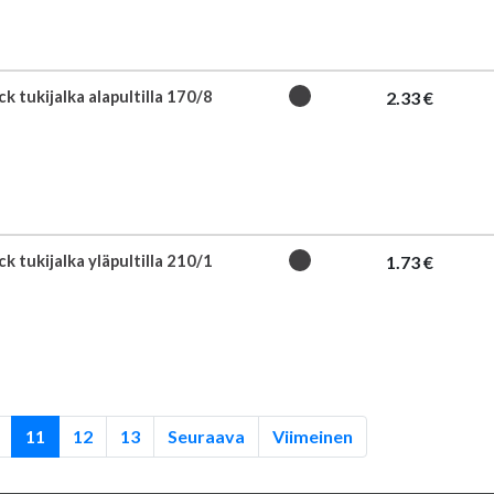
k tukijalka alapultilla 170/8
2.33 €
k tukijalka yläpultilla 210/1
1.73 €
11
12
13
Seuraava
Viimeinen