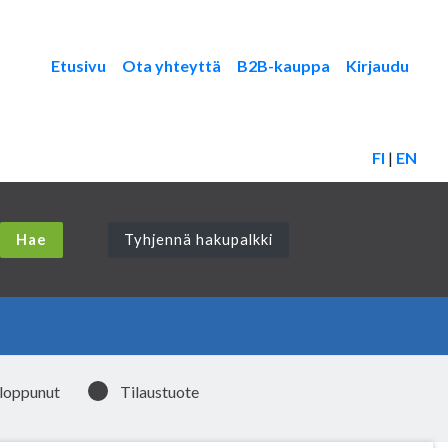
Etusivu
Ota yhteyttä
B2B-kauppa
Kirjaudu
FI
|
EN
Tyhjennä hakupalkki
 loppunut
Tilaustuote