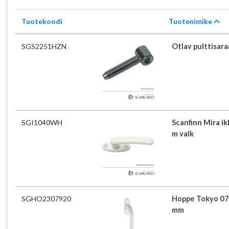
Tuotekoodi
Tuotenimike
SGS2251HZN
Otlav pulttisara
SGI1040WH
Scanfinn Mira i
m valk
SGHO2307920
Hoppe Tokyo 07
mm