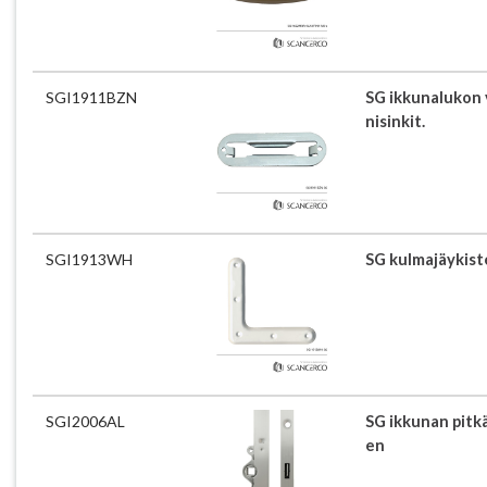
SGI1911BZN
SG ikkunalukon 
nisinkit.
SGI1913WH
SG kulmajäykist
SGI2006AL
SG ikkunan pitk
en