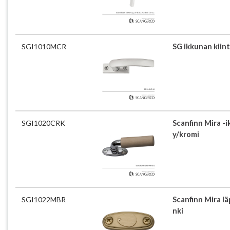
SGI1010MCR
SG ikkunan kiin
SGI1020CRK
Scanfinn Mira -
y/kromi
SGI1022MBR
Scanfinn Mira lä
nki