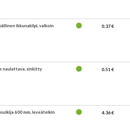
pällinen ikkunakilpi, valkoin
0.37 €
 naulattava, sinkitty
0.51 €
äsulkija 600 mm, leveätelkin
4.36 €