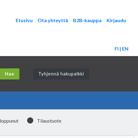
Etusivu
Ota yhteyttä
B2B-kauppa
Kirjaudu
FI
|
EN
Tyhjennä hakupalkki
 loppunut
Tilaustuote