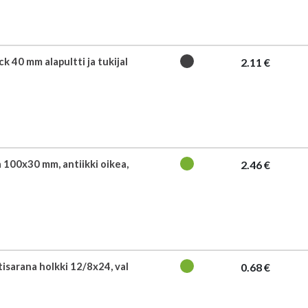
k 40 mm alapultti ja tukijal
2.11 €
 100x30 mm, antiikki oikea,
2.46 €
isarana holkki 12/8x24, val
0.68 €