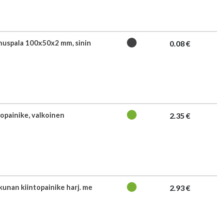
uspala 100x50x2 mm, sinin
0.08 €
topainike, valkoinen
2.35 €
kunan kiintopainike harj. me
2.93 €