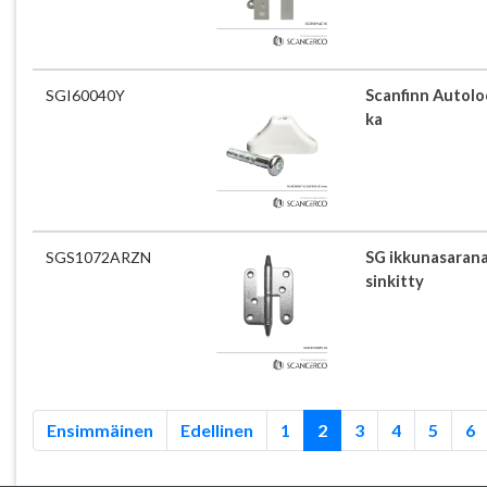
SGI60040Y
Scanfinn Autoloc
ka
SGS1072ARZN
SG ikkunasarana
sinkitty
Ensimmäinen
Edellinen
1
2
3
4
5
6