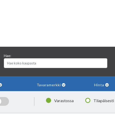
Hae:
Tavaramerkki
Hinta
|
Varastossa
Tilapäisesti