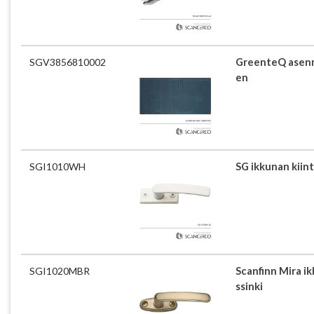
SGV3856810002
GreenteQ asenn
en
SGI1010WH
SG ikkunan kiin
SGI1020MBR
Scanfinn Mira ik
ssinki