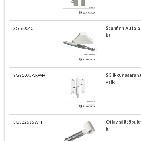
SGI60040
Scanfinn Autoloc
ka
SGS1072ARWH
SG ikkunasarana
valk
SGS2251SWH
Otlav säätöpultt
k.