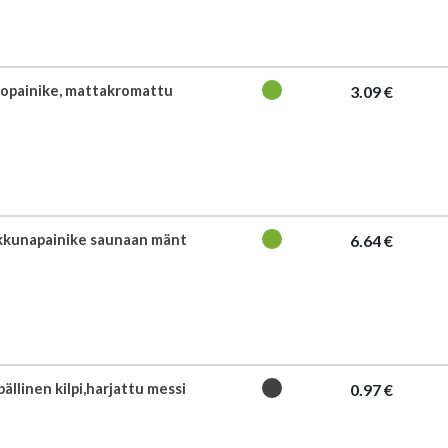
topainike, mattakromattu
3.09 €
ikkunapainike saunaan mänt
6.64 €
pällinen kilpi,harjattu messi
0.97 €