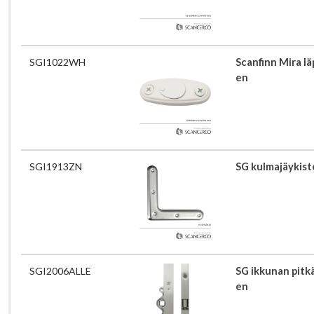
SGI1022WH
Scanfinn Mira lä
en
SGI1913ZN
SG kulmajäykiste
SGI2006ALLE
SG ikkunan pitk
en