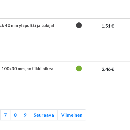
k 40 mm yläpultti ja tukijal
1.51 €
 100x30 mm, antiikki oikea
2.46 €
7
8
9
Seuraava
Viimeinen