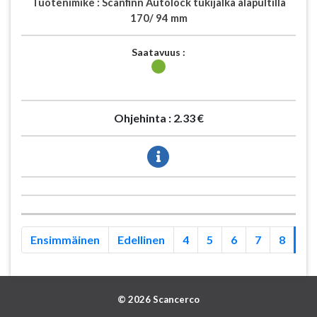
Tuotenimike :
Scanfinn Autolock tukijalka alapultilla
170/ 94 mm
Saatavuus :
Ohjehinta :
2.33 €
Ensimmäinen
Edellinen
4
5
6
7
8
9
© 2026 Scancerco