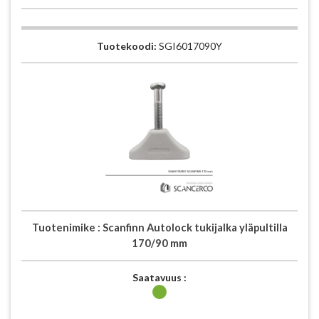
Tuotekoodi:
SGI6017090Y
Tuotenimike :
Scanfinn Autolock tukijalka yläpultilla
170/90 mm
Saatavuus :