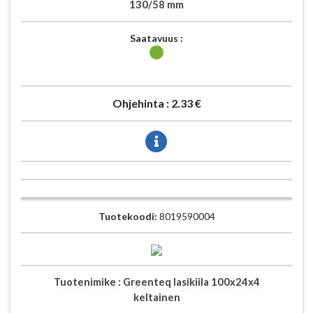
130/58 mm
Saatavuus :
Ohjehinta :
2.33 €
Tuotekoodi:
8019590004
Tuotenimike :
Greenteq lasikiila 100x24x4
keltainen