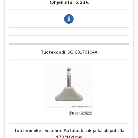
Ohjehinta :
2.33 €
Tuotekoodi:
SGI60170104A
Tuotenimike :
Scanfinn Autolock tukijalka alapultilla
170/104 mm