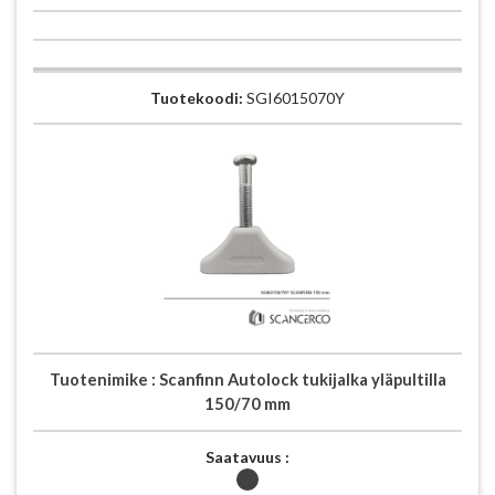
Tuotekoodi:
SGI6015070Y
Tuotenimike :
Scanfinn Autolock tukijalka yläpultilla
150/70 mm
Saatavuus :