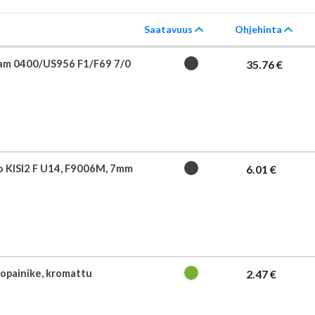
Saatavuus
Ohjehinta
am 0400/US956 F1/F69 7/0
35.76 €
o KISI2 F U14, F9006M, 7mm
6.01 €
topainike, kromattu
2.47 €