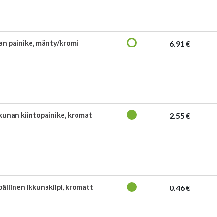
n painike, mänty/kromi
6.91 €
kkunan kiintopainike, kromat
2.55 €
pällinen ikkunakilpi, kromatt
0.46 €