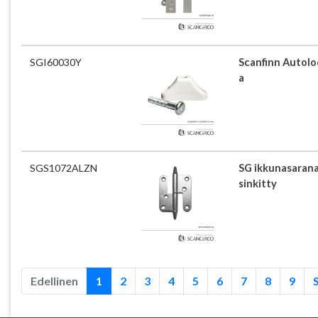
SGI60030Y
Scanfinn Autoloc
a
SGS1072ALZN
SG ikkunasarana
sinkitty
Edellinen
1
2
3
4
5
6
7
8
9