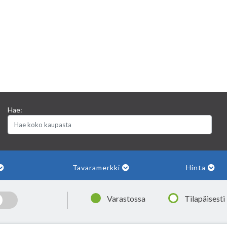
Hae:
Tavaramerkki
Hinta
|
Varastossa
Tilapäisesti