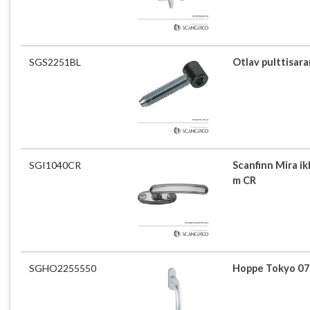
SGS2251BL
Otlav pulttisara
SGI1040CR
Scanfinn Mira i
m CR
SGHO2255550
Hoppe Tokyo 07