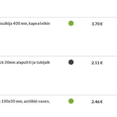
äsulkija 400 mm, kapeatelkin
3.70 €
k 30mm alapultti ja tukijalk
2.11 €
 100x30 mm, antiikki vasen,
2.46 €