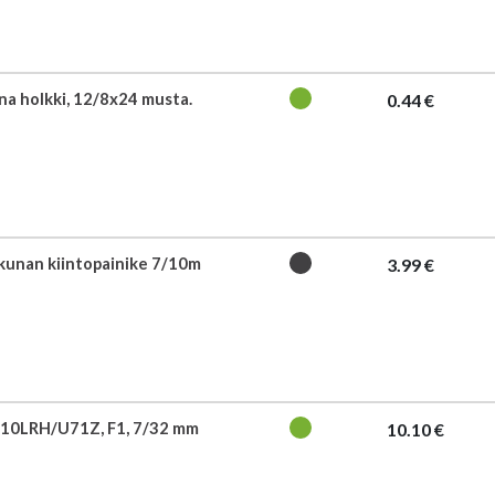
na holkki, 12/8x24 musta.
0.44 €
kkunan kiintopainike 7/10m
3.99 €
10LRH/U71Z, F1, 7/32 mm
10.10 €