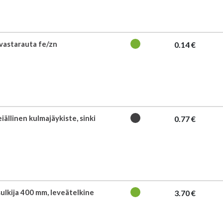
vastarauta fe/zn
0.14 €
iällinen kulmajäykiste, sinki
0.77 €
sulkija 400 mm, leveätelkine
3.70 €