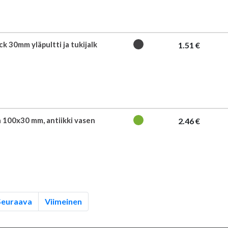
k 30mm yläpultti ja tukijalk
1.51 €
 100x30 mm, antiikki vasen
2.46 €
Seuraava
Viimeinen