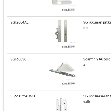
SGI2004AL
SG ikkunan pitk
en
SGI60030
Scanfinn Autoloc
a
SGS1072ALWH
SG ikkunasarana
valk