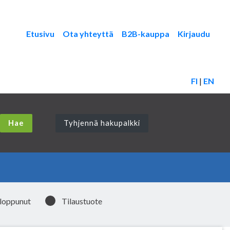
Etusivu
Ota yhteyttä
B2B-kauppa
Kirjaudu
FI
|
EN
Tyhjennä hakupalkki
 loppunut
Tilaustuote