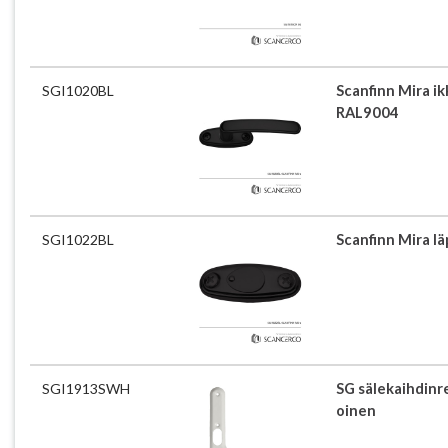
SGI1020BL
Scanfinn Mira i
RAL9004
SGI1022BL
Scanfinn Mira lä
SGI1913SWH
SG sälekaihdinre
oinen