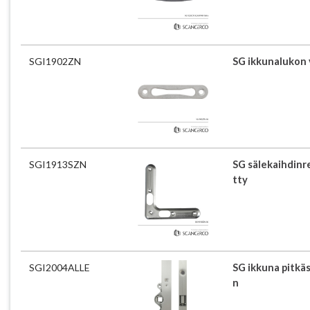
SGI1902ZN
SG ikkunalukon 
SGI1913SZN
SG sälekaihdinre
tty
SGI2004ALLE
SG ikkuna pitkä
n