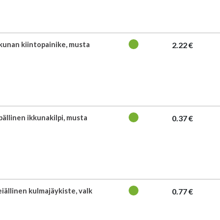
kkunan kiintopainike, musta
2.22 €
pällinen ikkunakilpi, musta
0.37 €
iällinen kulmajäykiste, valk
0.77 €