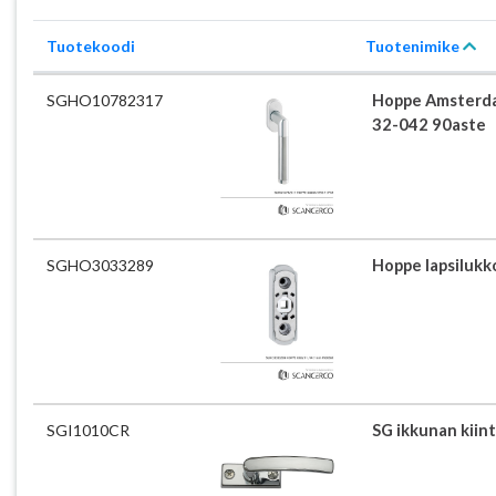
Tuotekoodi
Tuotenimike
SGHO10782317
Hoppe Amsterd
32-042 90aste
SGHO3033289
Hoppe lapsilukk
SGI1010CR
SG ikkunan kiin