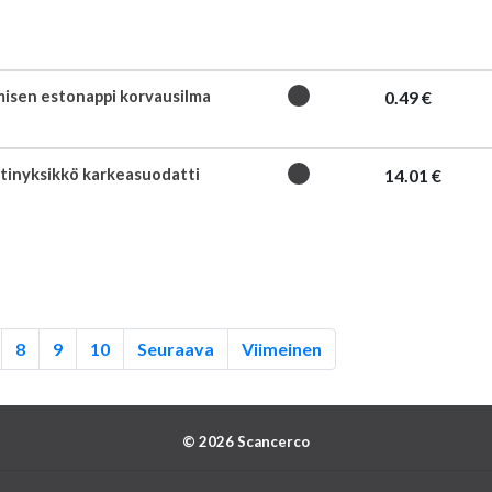
isen estonappi korvausilma
0.49 €
tinyksikkö karkeasuodatti
14.01 €
8
9
10
Seuraava
Viimeinen
© 2026 Scancerco