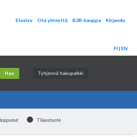
Etusivu
Ota yhteyttä
B2B-kauppa
Kirjaudu
FI
|
EN
Tyhjennä hakupalkki
 loppunut
Tilaustuote