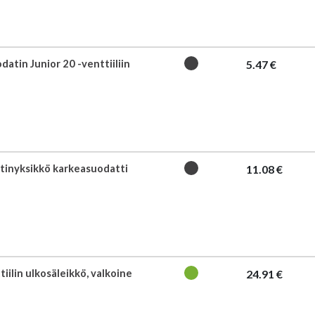
atin Junior 20 -venttiiliin
5.47 €
tinyksikkö karkeasuodatti
11.08 €
iilin ulkosäleikkö, valkoine
24.91 €