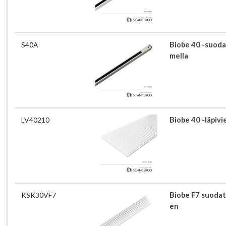
S40A
Biobe 40 -suoda
mella
LV40210
Biobe 40 -läpiv
KSK30VF7
Biobe F7 suodat
en