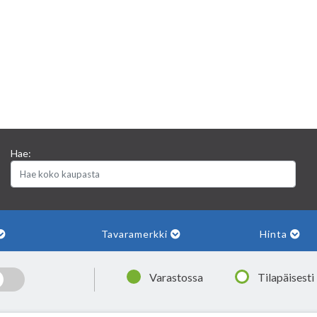
Hae:
Tavaramerkki
Hinta
|
Varastossa
Tilapäisesti