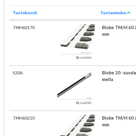
Tuotekoodi
Tuotenimike
TMH60170
Biobe TM/H 60 
mm
S20A
Biobe 20 -suoda
mella
TMH60210
Biobe TM/H 60 
mm