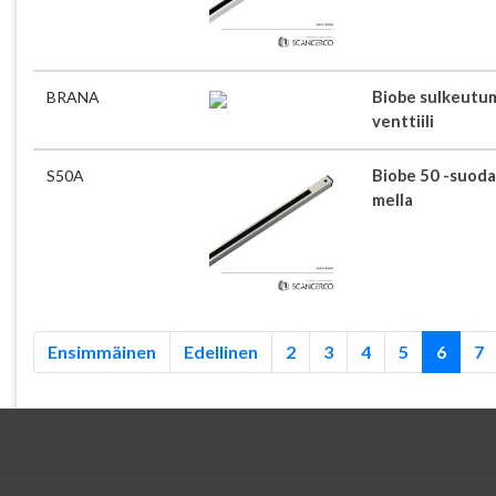
BRANA
Biobe sulkeutum
venttiili
S50A
Biobe 50 -suoda
mella
Ensimmäinen
Edellinen
2
3
4
5
6
7