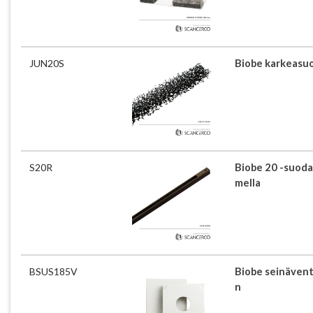
JUN20S
Biobe karkeasuod
S20R
Biobe 20 -suoda
mella
BSUS185V
Biobe seinäventt
n