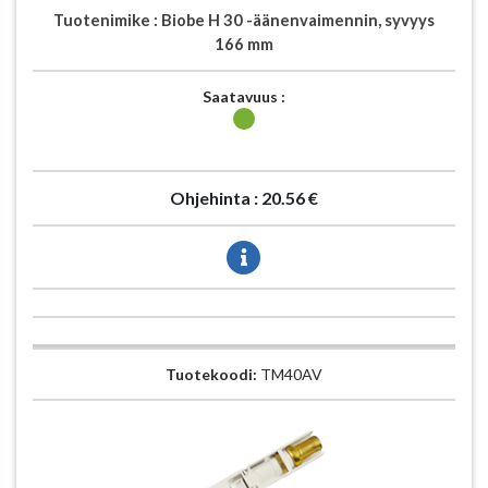
Tuotenimike :
Biobe H 30 -äänenvaimennin, syvyys
166 mm
Saatavuus :
Ohjehinta :
20.56 €
Tuotekoodi:
TM40AV