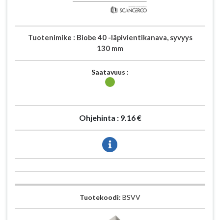
Tuotenimike :
Biobe 40 -läpivientikanava, syvyys
130 mm
Saatavuus :
Ohjehinta :
9.16 €
Tuotekoodi:
BSVV