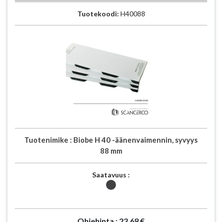
Tuotekoodi:
H40088
Tuotenimike :
Biobe H 40 -äänenvaimennin, syvyys
88 mm
Saatavuus :
Ohjehinta :
23.68 €