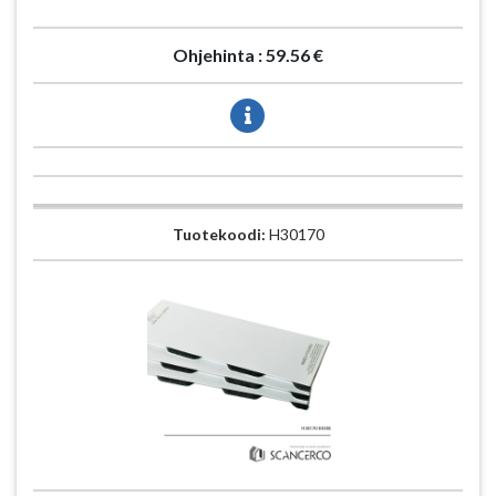
Ohjehinta :
59.56 €
Tuotekoodi:
H30170