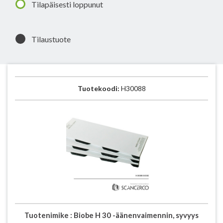
Tilapäisesti loppunut
Tilaustuote
Tuotekoodi:
H30088
Tuotenimike :
Biobe H 30 -äänenvaimennin, syvyys