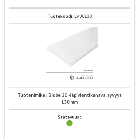
Tuotekoodi:
LV30130
Tuotenimike :
Biobe 30 -läpivientikanava, syvyys
130 mm
Saatavuus :