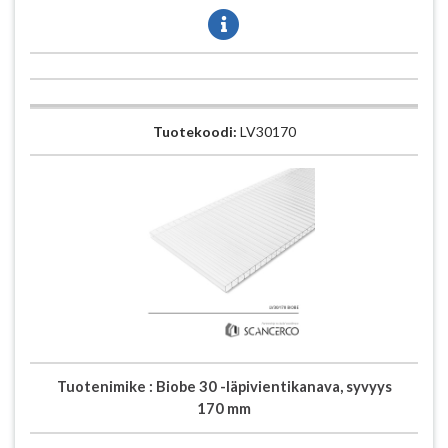
Tuotekoodi:
LV30170
Tuotenimike :
Biobe 30 -läpivientikanava, syvyys
170 mm