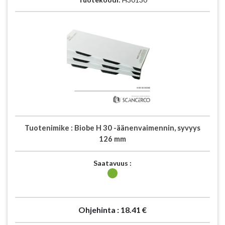
Tuotenimike :
Biobe H 30 -äänenvaimennin, syvyys
126 mm
Saatavuus :
Ohjehinta :
18.41 €