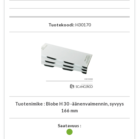
Tuotekoodi:
H30170
Tuotenimike :
Biobe H 30 -äänenvaimennin, syvyys
166 mm
Saatavuus :