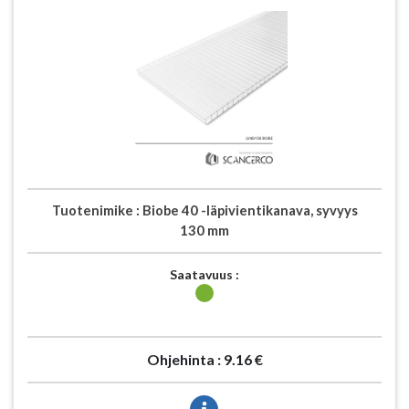
Tuotenimike :
Biobe 40 -läpivientikanava, syvyys
130 mm
Saatavuus :
Ohjehinta :
9.16 €