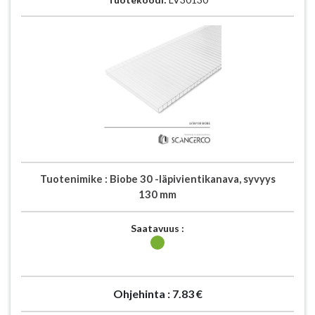
Tuotenimike :
Biobe 30 -läpivientikanava, syvyys
130 mm
Saatavuus :
Ohjehinta :
7.83 €