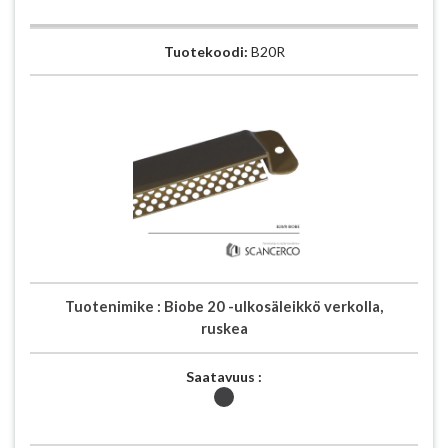
Tuotekoodi:
B20R
Tuotenimike :
Biobe 20 -ulkosäleikkö verkolla,
ruskea
Saatavuus :