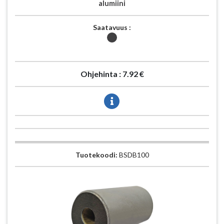
alumiini
Saatavuus :
Ohjehinta :
7.92 €
Tuotekoodi:
BSDB100