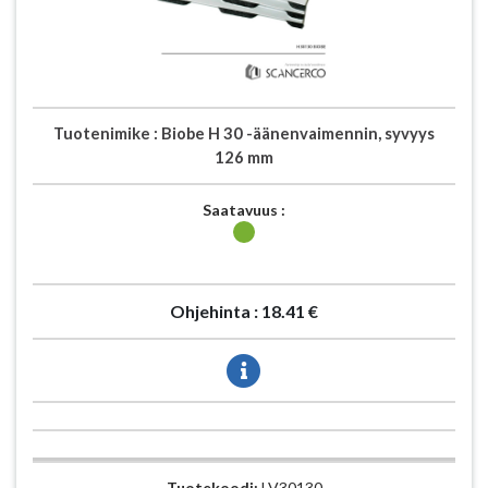
Tuotenimike :
Biobe H 30 -äänenvaimennin, syvyys
126 mm
Saatavuus :
Ohjehinta :
18.41 €
Tuotekoodi:
LV30130