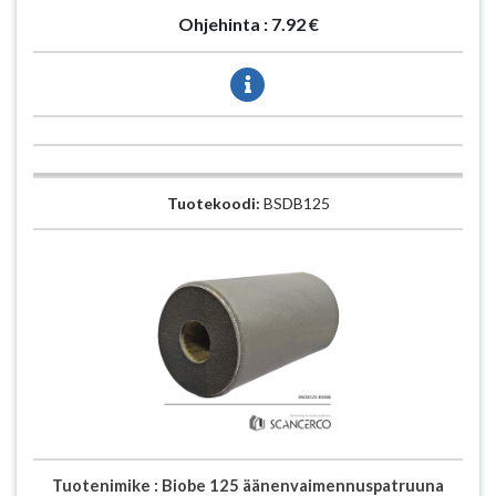
Ohjehinta :
7.92 €
Tuotekoodi:
BSDB125
Tuotenimike :
Biobe 125 äänenvaimennuspatruuna