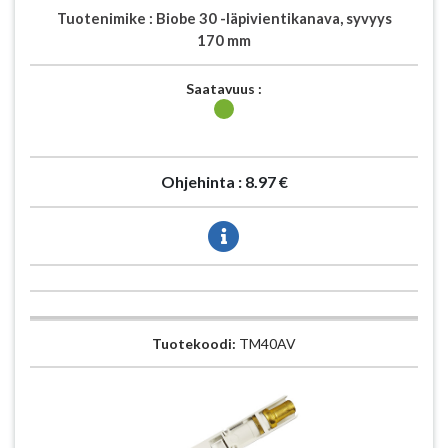
Tuotenimike :
Biobe 30 -läpivientikanava, syvyys
170 mm
Saatavuus :
Ohjehinta :
8.97 €
Tuotekoodi:
TM40AV