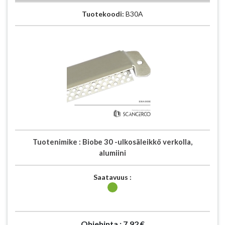
Tuotekoodi:
B30A
Tuotenimike :
Biobe 30 -ulkosäleikkö verkolla,
alumiini
Saatavuus :
Ohjehinta :
7.92 €