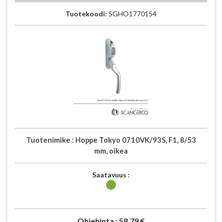
Tuotekoodi:
SGHO1770154
Tuotenimike :
Hoppe Tokyo 0710VK/93S, F1, 8/53
mm, oikea
Saatavuus :
Ohjehinta :
58.79 €