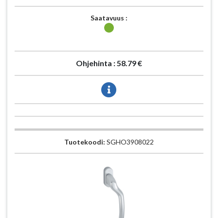
Saatavuus :
Ohjehinta :
58.79 €
Tuotekoodi:
SGHO3908022