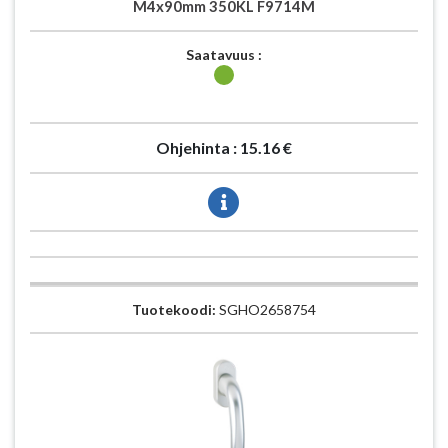
M4x90mm 350KL F9714M
Saatavuus :
Ohjehinta :
15.16 €
Tuotekoodi:
SGHO2658754