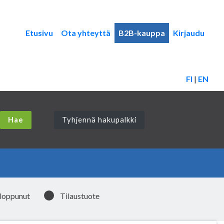
Etusivu
Ota yhteyttä
B2B-kauppa
Kirjaudu
FI
|
EN
Tyhjennä hakupalkki
 loppunut
Tilaustuote