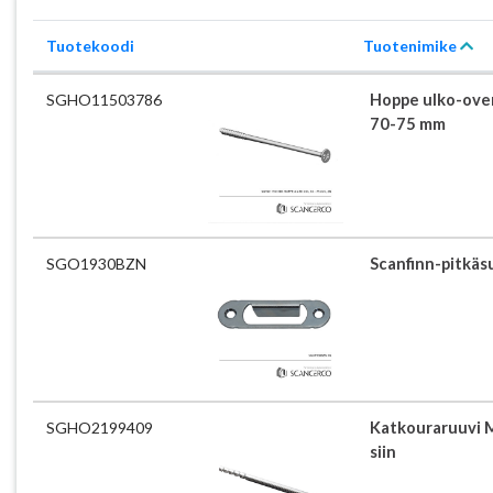
Tuotekoodi
Tuotenimike
SGHO11503786
Hoppe ulko-ove
70-75 mm
SGO1930BZN
Scanfinn-pitkäs
SGHO2199409
Katkouraruuvi 
siin