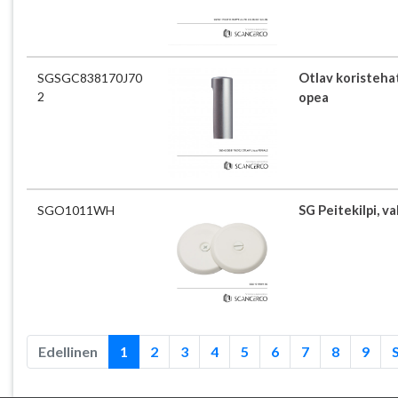
SGSGC838170J70
Otlav koristeha
2
opea
SGO1011WH
SG Peitekilpi, v
Edellinen
1
2
3
4
5
6
7
8
9