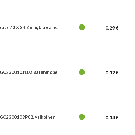
auta 70 X 24,2 mm, blue zinc
0.29 €
 GC230010J102, satiinihope
0.32 €
y GC2300109P02, valkoinen
0.34 €