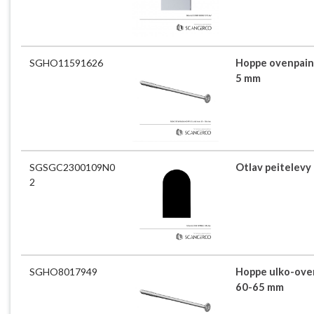
SGHO11591626
Hoppe ovenpain
5 mm
SGSGC2300109N0
Otlav peitelev
2
SGHO8017949
Hoppe ulko-ove
60-65 mm