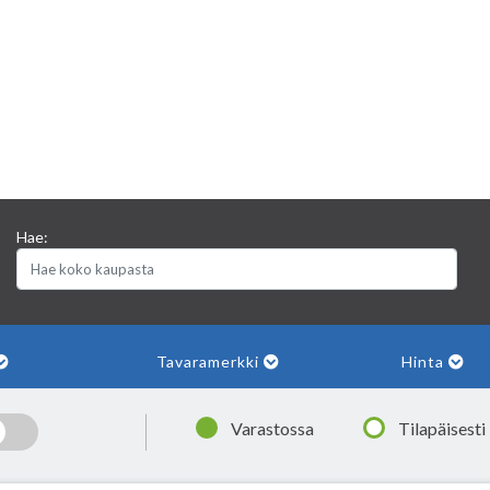
Hae:
Tavaramerkki
Hinta
|
Varastossa
Tilapäisesti