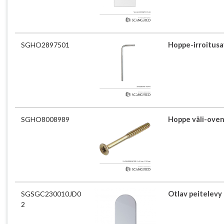
SGHO2897501
Hoppe-irroitusav
SGHO8008989
Hoppe väli-oven
SGSGC230010JD0
Otlav peitelev
2