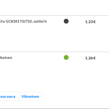
ttu GC838170J702, satiini h
1.23 €
alkoinen
1.26 €
Seuraava
Viimeinen