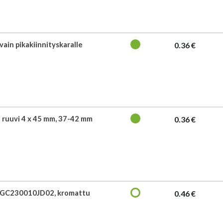
ain pikakiinnityskaralle
0.36 €
 ruuvi 4 x 45 mm, 37-42 mm
0.36 €
y GC230010JD02, kromattu
0.46 €