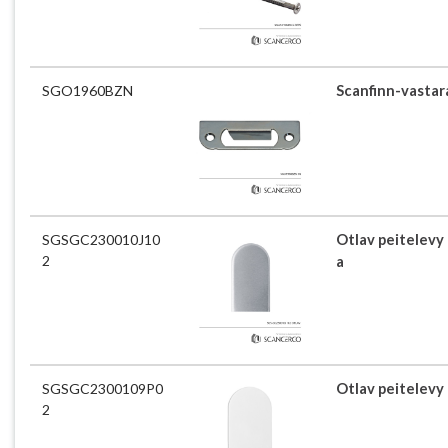
SGO1960BZN
Scanfinn-vastar
SGSGC230010J10
Otlav peitelevy
2
a
SGSGC2300109P0
Otlav peitelev
2