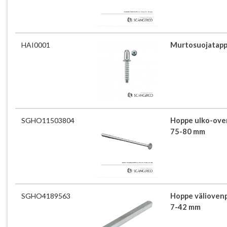
HAI0001
Murtosuojatapp
SGHO11503804
Hoppe ulko-ove
75-80 mm
SGHO4189563
Hoppe väliovenp
7-42 mm