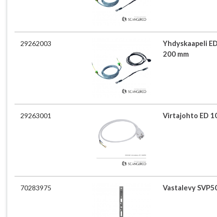
29262003
Yhdyskaapeli ED
200 mm
29263001
Virtajohto ED 1
70283975
Vastalevy SVP50