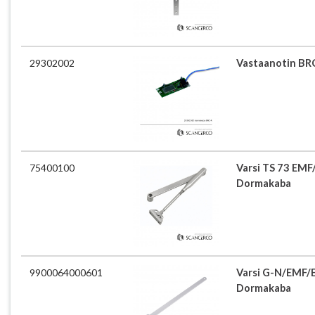
29302002
Vastaanotin BR
75400100
Varsi TS 73 EM
Dormakaba
9900064000601
Varsi G-N/EMF/
Dormakaba