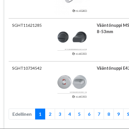
SGHT11621285
Vääntönuppi M
8-53mm
SGHT10734542
Vääntönuppi E42
Edellinen
1
2
3
4
5
6
7
8
9