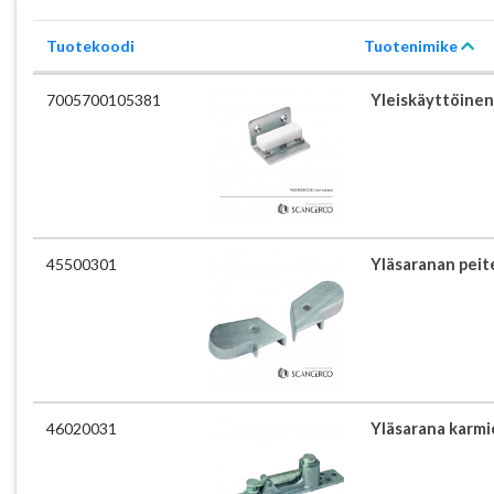
Tuotekoodi
Tuotenimike
7005700105381
Yleiskäyttöinen
45500301
Yläsaranan peite
46020031
Yläsarana karm