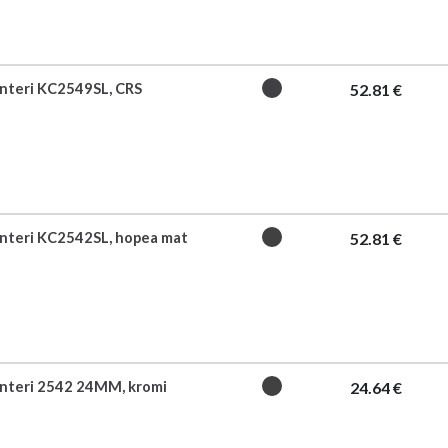
interi KC2549SL, CRS
52.81 €
interi KC2542SL, hopea mat
52.81 €
interi 2542 24MM, kromi
24.64 €