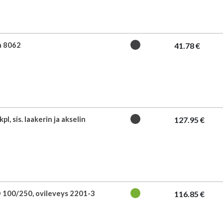
a 8062
41.78 €
pl, sis. laakerin ja akselin
127.95 €
 100/250, ovileveys 2201-3
116.85 €