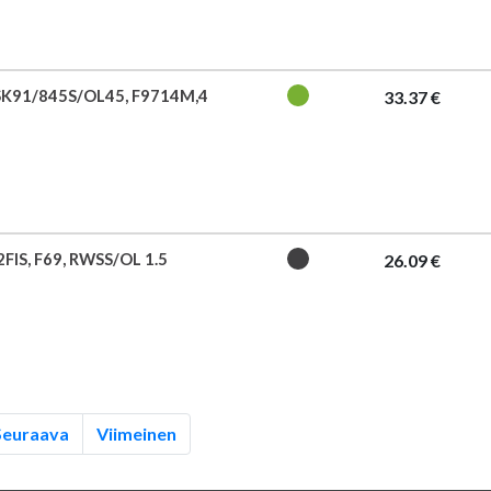
SK91/845S/OL45, F9714M,4
33.37 €
FIS, F69, RWSS/OL 1.5
26.09 €
Seuraava
Viimeinen