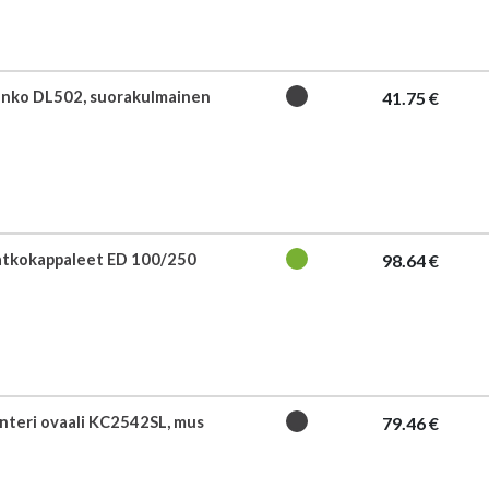
nko DL502, suorakulmainen
41.75 €
atkokappaleet ED 100/250
98.64 €
nteri ovaali KC2542SL, mus
79.46 €