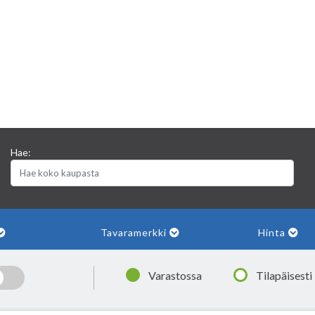
Hae:
Tavaramerkki
Hinta
|
Varastossa
Tilapäisesti