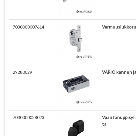
7030000007614
Varmuuslukkoru
29280029
VARIO kannen j
7030000028023
Vääntönuppisyli
ta