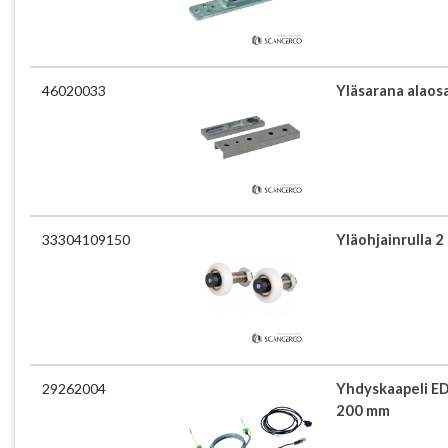
46020033
Yläsarana alaos
33304109150
Yläohjainrulla 2 k
29262004
Yhdyskaapeli ED
200 mm