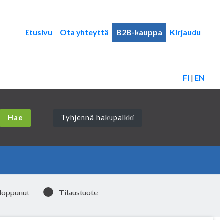
Etusivu
Ota yhteyttä
B2B-kauppa
Kirjaudu
FI
|
EN
Tyhjennä hakupalkki
 loppunut
Tilaustuote