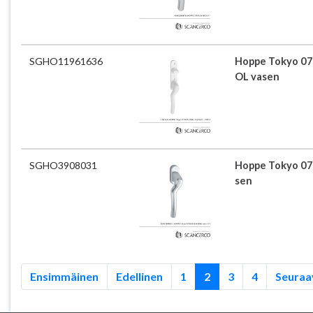
SGHO11961636
Hoppe Tokyo 0
OL vasen
SGHO3908031
Hoppe Tokyo 07
sen
Ensimmäinen
Edellinen
1
2
3
4
Seuraa