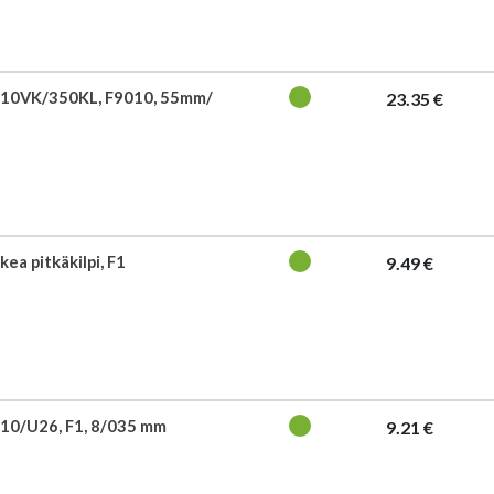
710VK/350KL, F9010, 55mm/
23.35 €
ea pitkäkilpi, F1
9.49 €
10/U26, F1, 8/035 mm
9.21 €