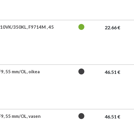
10VK/350KL, F9714M , 45
22.66 €
F9, 55 mm/OL, oikea
46.51 €
F9, 55 mm/OL, vasen
46.51 €