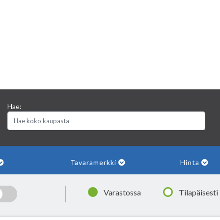
Hae:
Tavaramerkki
Hinta
|
Varastossa
Tilapäisesti