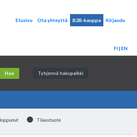
Etusivu
Ota yhteyttä
B2B-kauppa
Kirjaudu
FI
|
EN
Tyhjennä hakupalkki
 loppunut
Tilaustuote