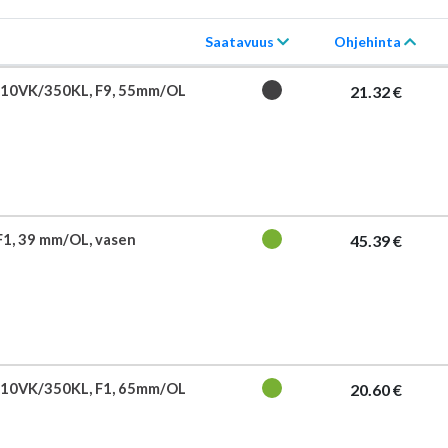
Saatavuus
Ohjehinta
710VK/350KL, F9, 55mm/OL
21.32 €
F1, 39 mm/OL, vasen
45.39 €
710VK/350KL, F1, 65mm/OL
20.60 €