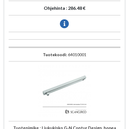
Ohjehinta :
286.48 €
Tuotekoodi:
64010001
Tuotenimike :
Liukukisko G-N Contur Design, hopea