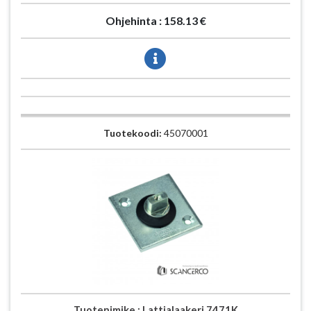
Ohjehinta :
158.13 €
Tuotekoodi:
45070001
Tuotenimike :
Lattialaakeri 7471K