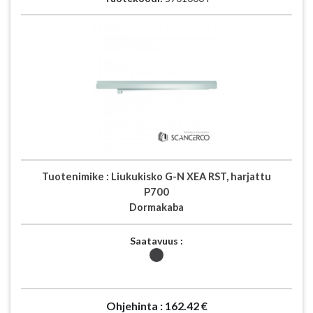
Tuotenimike :
Liukukisko G-N XEA RST, harjattu
P700
Dormakaba
Saatavuus :
Ohjehinta :
162.42 €