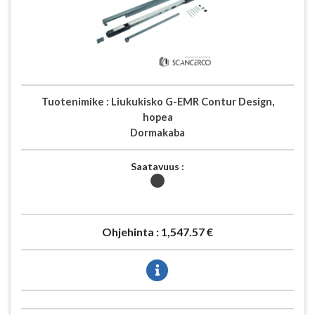
Tuotenimike :
Liukukisko G-EMR Contur Design,
hopea
Dormakaba
Saatavuus :
Ohjehinta :
1,547.57 €