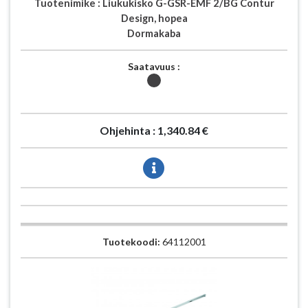
Tuotenimike :
Liukukisko G-GSR-EMF 2/BG Contur
Design, hopea
Dormakaba
Saatavuus :
Ohjehinta :
1,340.84 €
Tuotekoodi:
64112001