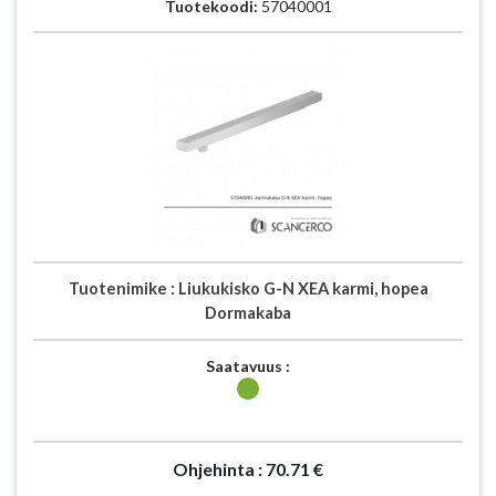
Tuotekoodi:
57040001
Tuotenimike :
Liukukisko G-N XEA karmi, hopea
Dormakaba
Saatavuus :
Ohjehinta :
70.71 €