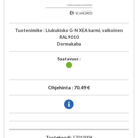
Tuotenimike :
Liukukisko G-N XEA karmi, valkoinen
RAL9010
Dormakaba
Saatavuus :
Ohjehinta :
70.49 €
Tuotekoodi:
57010004