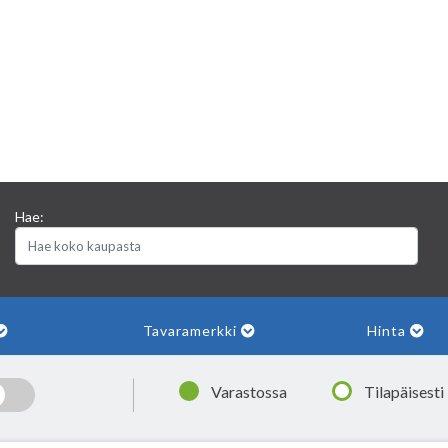
Hae:
Tavaramerkki
Hinta
|
Varastossa
Tilapäisesti