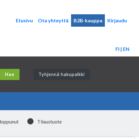
Etusivu
Ota yhteyttä
B2B-kauppa
Kirjaudu
FI
|
EN
Tyhjennä hakupalkki
 loppunut
Tilaustuote