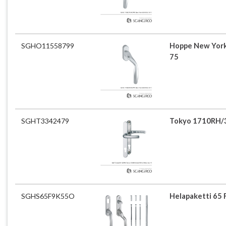
SGHO11558799
Hoppe New York
75
SGHT3342479
Tokyo 1710RH/3
SGHS65F9K55O
Helapaketti 65 