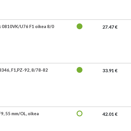
 0810VK/U76 F1 oikea 8/0
27.47 €
346, F1,PZ-92, 8/78-82
33.91 €
F9, 55 mm/OL, oikea
42.01 €