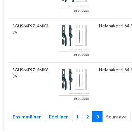
SGHS64F9714MK3
Helapaketti 64
9V
SGHS64F9714MK6
Helapaketti 64
3V
Ensimmäinen
Edellinen
1
2
3
Seuraava