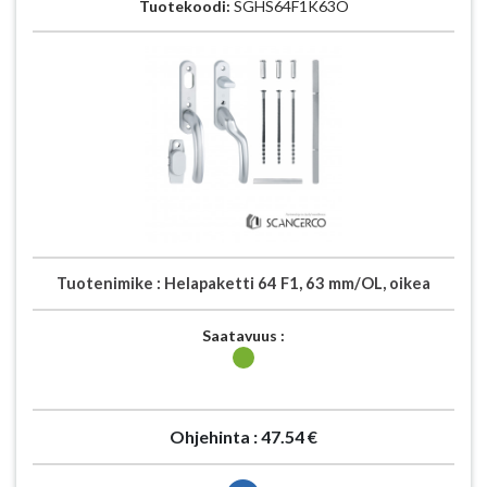
Tuotekoodi:
SGHS64F1K63O
Tuotenimike :
Helapaketti 64 F1, 63 mm/OL, oikea
Saatavuus :
Ohjehinta :
47.54 €