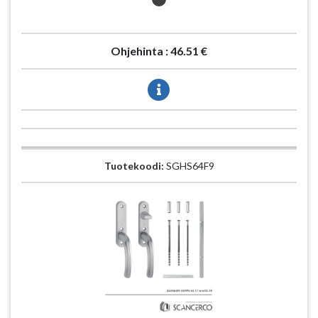
Ohjehinta :
46.51 €
Tuotekoodi:
SGHS64F9