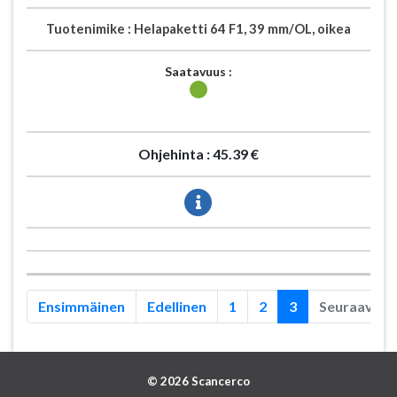
Tuotenimike :
Helapaketti 64 F1, 39 mm/OL, oikea
Saatavuus :
Ohjehinta :
45.39 €
Ensimmäinen
Edellinen
1
2
3
Seuraava
© 2026 Scancerco