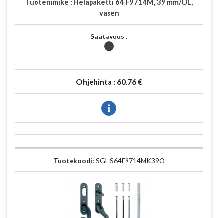
Tuotenimike :
Helapaketti 64 F9714M, 39 mm/OL,
vasen
Saatavuus :
Ohjehinta :
60.76 €
Tuotekoodi:
SGHS64F9714MK39O