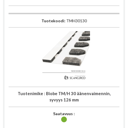
Tuotekoodi:
TMH30130
Tuotenimike :
Biobe TM/H 30 äänenvaimennin,
syvyys 126 mm
Saatavuus :