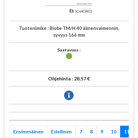
Tuotenimike :
Biobe TM/H 40 äänenvaimennin,
syvyys 166 mm
Saatavuus :
Ohjehinta :
28.57 €
Ensimmäinen
Edellinen
7
8
9
10
11