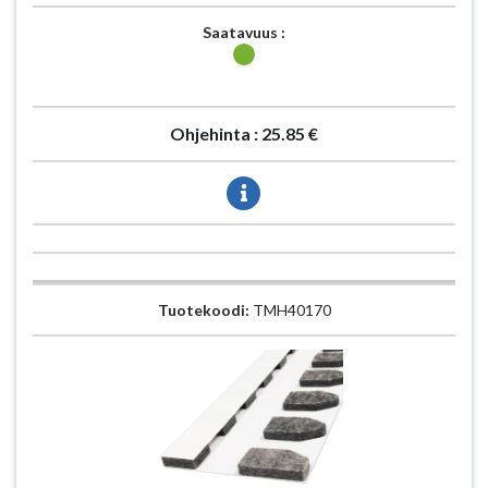
Saatavuus :
Ohjehinta :
25.85 €
Tuotekoodi:
TMH40170