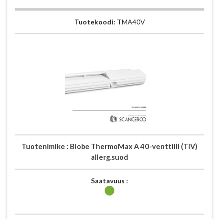
Tuotekoodi:
TMA40V
Tuotenimike :
Biobe ThermoMax A 40-venttiili (TIV)
allerg.suod
Saatavuus :