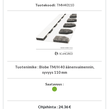
Tuotekoodi:
TMH40110
Tuotenimike :
Biobe TM/H 40 äänenvaimennin,
syvyys 110 mm
Saatavuus :
Ohjehinta :
24.36 €