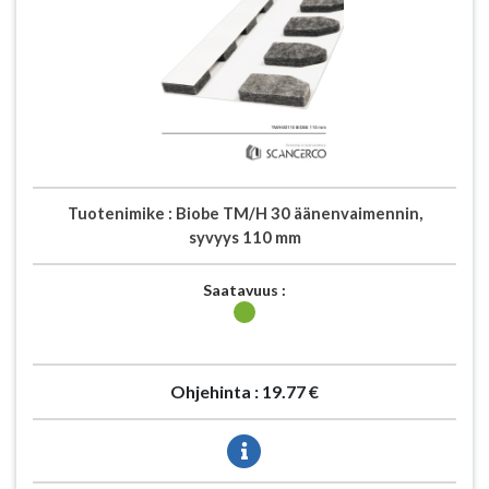
Tuotenimike :
Biobe TM/H 30 äänenvaimennin,
syvyys 110 mm
Saatavuus :
Ohjehinta :
19.77 €