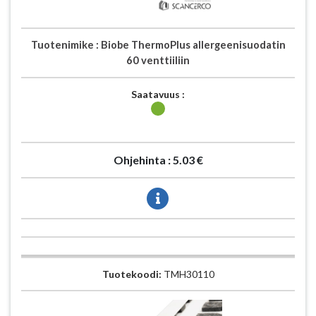
Tuotenimike :
Biobe ThermoPlus allergeenisuodatin
60 venttiiliin
Saatavuus :
Ohjehinta :
5.03 €
Tuotekoodi:
TMH30110