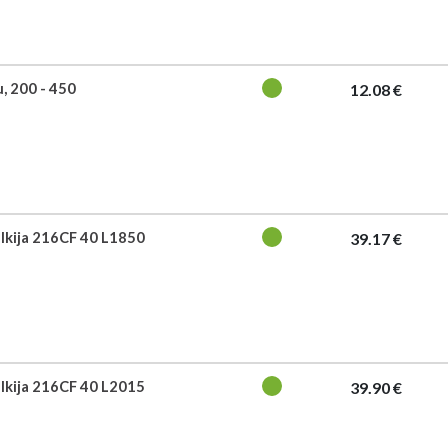
u, 200 - 450
12.08 €
ulkija 216CF 40 L1850
39.17 €
ulkija 216CF 40 L2015
39.90 €