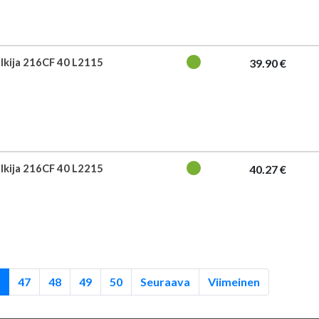
ulkija 216CF 40 L2115
39.90 €
ulkija 216CF 40 L2215
40.27 €
47
48
49
50
Seuraava
Viimeinen