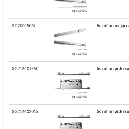
SG200450AL
Scanfinn ovijarr
SG216401850
Scanfinn pitkäs
SG216402015
Scanfinn pitkäs