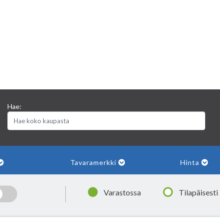
Hae:
Tavaramerkki
Hinta
|
Varastossa
Tilapäisesti