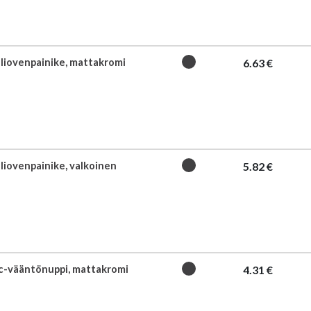
äliovenpainike, mattakromi
6.63 €
äliovenpainike, valkoinen
5.82 €
c-vääntönuppi, mattakromi
4.31 €