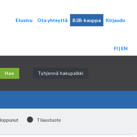
Etusivu
Ota yhteyttä
B2B-kauppa
Kirjaudu
FI
|
EN
Tyhjennä hakupalkki
 loppunut
Tilaustuote