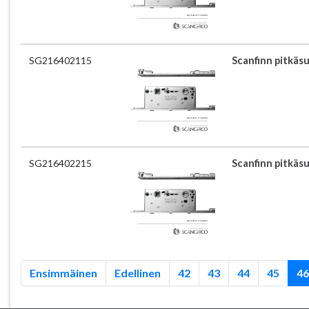
SG216402115
Scanfinn pitkäs
SG216402215
Scanfinn pitkäs
Ensimmäinen
Edellinen
42
43
44
45
46